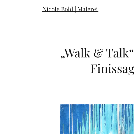
Nicole Bold | Malerei
„Walk & Talk“
Finissag